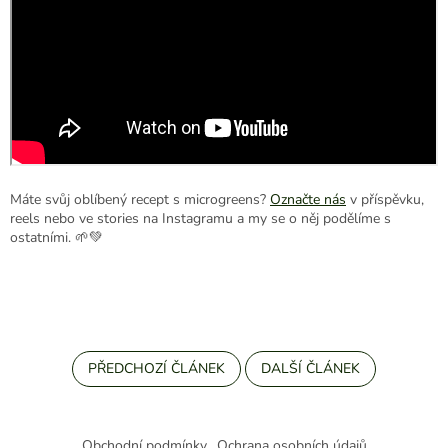
Máte svůj oblíbený recept s microgreens?
Označte nás
v příspěvku,
reels nebo ve stories na Instagramu a my se o něj podělíme s
ostatními. 🌱💚
PŘEDCHOZÍ ČLÁNEK
DALŠÍ ČLÁNEK
Z
á
Obchodní podmínky
Ochrana osobních údajů