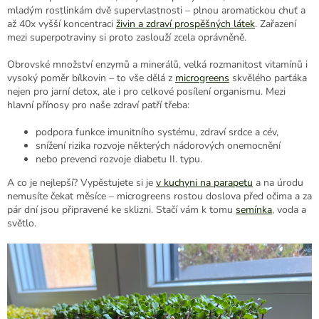
mladým rostlinkám dvě supervlastnosti – plnou aromatickou chuť a
až 40x vyšší koncentraci
živin a zdraví prospěšných látek
. Zařazení
mezi superpotraviny si proto zaslouží zcela oprávněně.
Obrovské množství enzymů a minerálů, velká rozmanitost vitamínů i
vysoký poměr bílkovin – to vše dělá z
microgreens
skvělého parťáka
nejen pro jarní detox, ale i pro celkové posílení organismu. Mezi
hlavní přínosy pro naše zdraví patří třeba:
p
odpora funkce imunitního systému, zdraví srdce a cév,
snížení rizika rozvoje některých nádorových onemocnění
nebo prevenci rozvoje diabetu II. typu.
A co je nejlepší? Vypěstujete si je
v kuchyni na parapetu
a na úrodu
nemusíte čekat měsíce – microgreens rostou doslova před očima a za
pár dní jsou připravené ke sklizni. Stačí vám k tomu
semínka
, voda a
světlo.