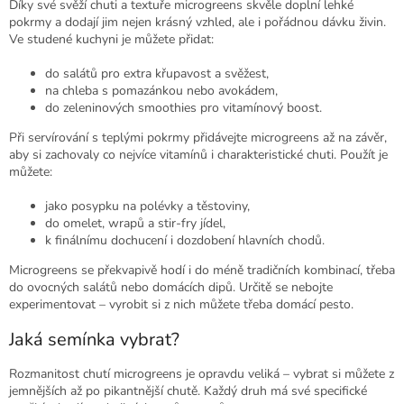
Díky své svěží chuti a textuře microgreens skvěle doplní lehké
pokrmy a dodají jim nejen krásný vzhled, ale i pořádnou dávku živin.
Ve studené kuchyni je můžete přidat:
do salátů pro extra křupavost a svěžest,
na chleba s pomazánkou nebo avokádem,
do zeleninových smoothies pro vitamínový boost.
Při servírování s teplými pokrmy přidávejte microgreens až na závěr,
aby si zachovaly co nejvíce vitamínů i charakteristické chuti. Použít je
můžete:
jako posypku na polévky a těstoviny,
do omelet, wrapů a stir-fry jídel,
k finálnímu dochucení i dozdobení hlavních chodů.
Microgreens se překvapivě hodí i do méně tradičních kombinací, třeba
do ovocných salátů nebo domácích dipů. Určitě se nebojte
experimentovat – vyrobit si z nich můžete třeba domácí pesto.
Jaká semínka vybrat?
Rozmanitost chutí microgreens je opravdu veliká – vybrat si můžete z
jemnějších až po pikantnější chutě. Každý druh má své specifické