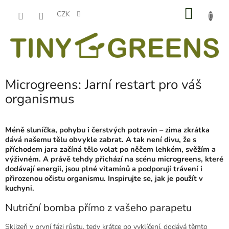
Přejít
NÁKU
na
CZK
obsah
KOŠÍK
Microgreens: Jarní restart pro váš
organismus
Méně sluníčka, pohybu i čerstvých potravin – zima zkrátka
dává našemu tělu obvykle zabrat. A tak není divu, že s
příchodem jara začíná tělo volat po něčem lehkém, svěžím a
výživném. A právě tehdy přichází na scénu microgreens, které
dodávají energii, jsou plné vitamínů a podporují trávení i
přirozenou očistu organismu. Inspirujte se, jak je použít v
kuchyni.
Nutriční bomba přímo z vašeho parapetu
Sklizeň v první fázi růstu, tedy krátce po vyklíčení, dodává těmto