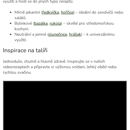
využití a hodí se do jiných typů receptů.
Mírně pikantní (
ředkvička
,
hořčice
) – ideální do sendvičů nebo
salátů.
Bylinkové (
bazalka
,
rukola
) – skvělé pro středomořskou
kuchyni.
Neutrální a jemné (
slunečnice
,
hrášek
) – k univerzálnímu
využití.
Inspirace na talíři
Jednoduše, chutně a hlavně zdravě. Inspirujte se v našich
videoreceptech a připravte si výživnou snídani, lehký oběd nebo
rychlou svačinu.