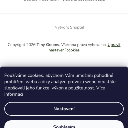
p
a
t
í
Vytvořil Shoptet
Copyright 2026
Tiny Greens
. Všechna práva vyhrazena.
Upravit
nastavení cookies
Používáme cookies, abychom Vám umožnili pohodlné
Nezmeškejte už žádné novinky či slevy!
prohlížení webu a díky analýze provozu webu neustále
Přihlaste se k odběru newsletteru
zlepšovali jeho funkce, výkon a použitelnost.
Více
informací
Nastavení
Chci vědět o všem
Souhlasím