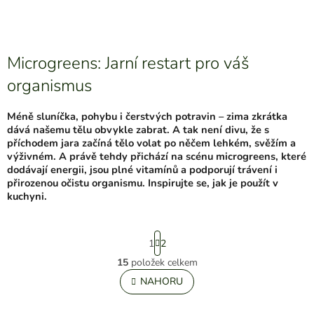
Microgreens: Jarní restart pro váš
organismus
Méně sluníčka, pohybu i čerstvých potravin – zima zkrátka
dává našemu tělu obvykle zabrat. A tak není divu, že s
příchodem jara začíná tělo volat po něčem lehkém, svěžím a
výživném. A právě tehdy přichází na scénu microgreens, které
dodávají energii, jsou plné vitamínů a podporují trávení i
přirozenou očistu organismu. Inspirujte se, jak je použít v
kuchyni.
S
1
2
t
r
15
položek celkem
O
á
v
NAHORU
n
l
k
á
o