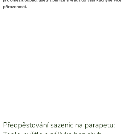
jak omezit odpad, ušetřit peníze a vrátit do vaší kuchyně více
přirozenosti.
Předpěstování sazenic na parapetu: