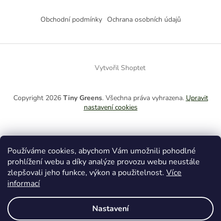
v
Z
d
á
a
á
Obchodní podmínky
Ochrana osobních údajů
n
c
p
í
í
a
p
t
r
í
v
Vytvořil Shoptet
k
y
v
ý
Copyright 2026
Tiny Greens
. Všechna práva vyhrazena.
Upravit
p
nastavení cookies
i
s
u
Používáme cookies, abychom Vám umožnili pohodlné
Nezmeškejte už žádné novinky či slevy!
prohlížení webu a díky analýze provozu webu neustále
Přihlaste se k odběru newsletteru
zlepšovali jeho funkce, výkon a použitelnost.
Více
informací
Nastavení