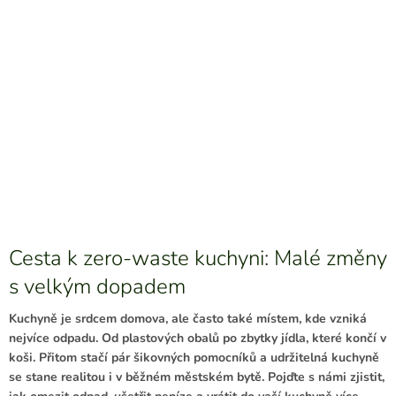
Cesta k zero-waste kuchyni: Malé změny
s velkým dopadem
Kuchyně je srdcem domova, ale často také místem, kde vzniká
nejvíce odpadu. Od plastových obalů po zbytky jídla, které končí v
koši. Přitom stačí pár šikovných pomocníků a udržitelná kuchyně
se stane realitou i v běžném městském bytě. Pojďte s námi zjistit,