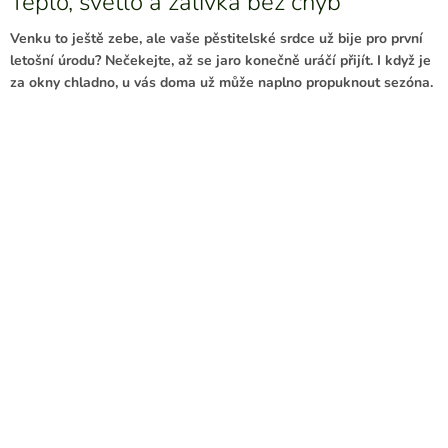
Teplo, světlo a zálivka bez chyb
Venku to ještě zebe, ale vaše pěstitelské srdce už bije pro první
letošní úrodu? Nečekejte, až se jaro konečně uráčí přijít. I když je
za okny chladno, u vás doma už může naplno propuknout sezóna.