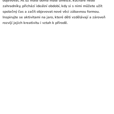
objevovat. Ať už máte doma malé umělce, kuchaře nebo
zahradníky, přichází ideální období, kdy si s nimi můžete užít
společný čas a začít objevovat nové věci zábavnou formou.
Inspirujte se aktivitami na jaro, které děti vzdělávají a zároveň
rozvíjí jejich kreativitu i vztah k přírodě.