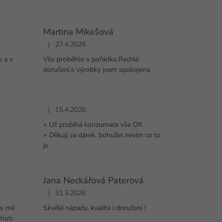
Martina Mikešová
|
27.4.2026
diček.
Hodnocení obchodu je 5 z 5 hvězdiček.
 a v
Vše proběhlo v pořádku.Rychlé
doručení,s výrobky jsem spokojena
|
15.4.2026
Hodnocení obchodu je 5 z 5 hvězdiček.
+ Už probíhá konzumace vše OK
diček.
+ Děkuji za dárek, bohužel nevím co to
je
Jana Neckářová Paterová
|
31.3.2026
diček.
Hodnocení obchodu je 5 z 5 hvězdiček.
ns mě
Skvělé nápady, kvalita i doručení !
huti