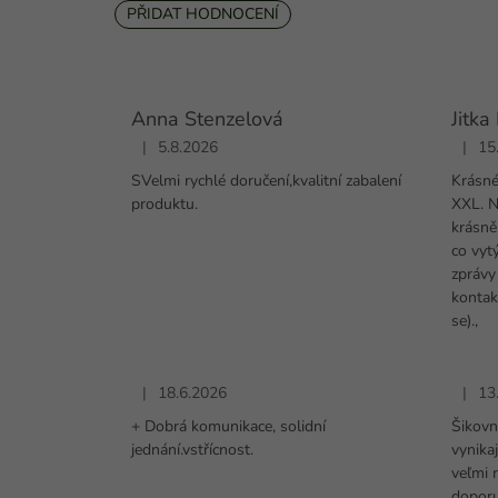
PŘIDAT HODNOCENÍ
V
ý
p
i
Anna Stenzelová
Jitk
s
|
5.8.2026
|
15
Hodnocení obchodu je 5 z 5 hvězdiček.
Hodnoc
h
SVelmi rychlé doručení,kvalitní zabalení
Krásné
o
produktu.
XXL. N
d
krásně
n
co vyt
o
zprávy
c
kontak
e
se).,
n
í
|
18.6.2026
|
13
Hodnocení obchodu je 5 z 5 hvězdiček.
Hodnoc
+ Dobrá komunikace, solidní
Šikovn
jednání.vstřícnost.
vynika
veľmi 
dopor