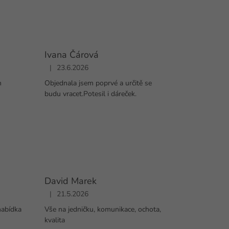
Ivana Čárová
|
23.6.2026
diček.
Hodnocení obchodu je 5 z 5 hvězdiček.
n
Objednala jsem poprvé a určitě se
budu vracet.Potesil i dáreček.
David Marek
|
21.5.2026
diček.
Hodnocení obchodu je 5 z 5 hvězdiček.
nabídka
Vše na jedničku, komunikace, ochota,
kvalita