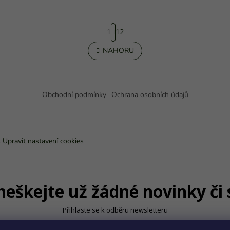
S
1
12
t
r
O
NAHORU
á
v
n
l
k
á
o
d
v
a
Obchodní podmínky
Ochrana osobních údajů
á
c
n
í
í
p
r
.
Upravit nastavení cookies
v
k
y
v
ý
škejte už žádné novinky či 
p
i
s
Přihlaste se k odběru newsletteru
u