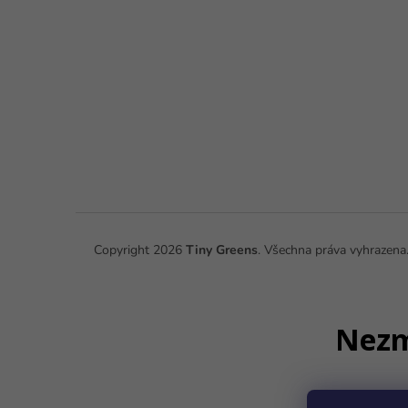
Z
á
p
a
t
í
Copyright 2026
Tiny Greens
. Všechna práva vyhrazena
Nezme