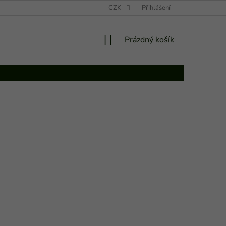
UBYTOVÁNÍ U NÁS - TINYGREENS B & B
CZK
Přihlášení
NÁKUPNÍ
Prázdný košík
KOŠÍK