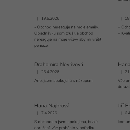
|
19.5.2026
|
18
Hodnocení obchodu je 1 z 5 hvězdiček.
Hodnoc
- Obchod nereaguje na moje emaily.
+ Ocho
Objednávku som zrušil a obchod
+ Kval
nereaguje na moje výzvy aby mi vrátil
peniaze.
Drahomíra Nevřivová
Hana
|
23.4.2026
|
21
Hodnocení obchodu je 5 z 5 hvězdiček.
Hodnoc
Ano, jsem spokojená s nákupem.
Vše pr
dorazil
Hana Najbrová
Jiří 
|
7.4.2026
|
6.
Hodnocení obchodu je 5 z 5 hvězdiček.
Hodnoc
S obchodem jsem spokojená, brzké
komuni
doručení, vše proběhlo v pořádku.