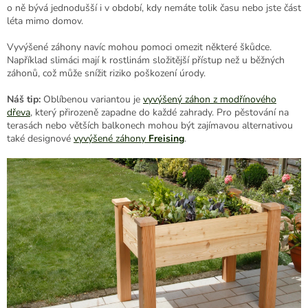
o ně bývá jednodušší i v období, kdy nemáte tolik času nebo jste část
léta mimo domov.
Vyvýšené záhony navíc mohou pomoci omezit některé škůdce.
Například slimáci mají k rostlinám složitější přístup než u běžných
záhonů, což může snížit riziko poškození úrody.
Náš tip:
Oblíbenou variantou je
vyvýšený záhon z modřínového
dřeva
, který přirozeně zapadne do každé zahrady. Pro pěstování na
terasách nebo větších balkonech mohou být zajímavou alternativou
také designové
vyvýšené záhony
Freising
.