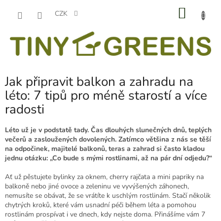
Přejít
NÁKU
na
CZK
obsah
KOŠÍK
Jak připravit balkon a zahradu na
léto: 7 tipů pro méně starostí a více
radosti
Léto už je v podstatě tady. Čas dlouhých slunečných dnů, teplých
večerů a zasloužených dovolených. Zatímco většina z nás se těší
na odpočinek, majitelé balkonů, teras a zahrad si často kladou
jednu otázku: „Co bude s mými rostlinami, až na pár dní odjedu?“
Ať už pěstujete bylinky za oknem, cherry rajčata a mini papriky na
balkoně nebo jiné ovoce a zeleninu ve vyvýšených záhonech,
nemusíte se obávat, že se vrátíte k uschlým rostlinám. Stačí několik
chytrých kroků, které vám usnadní péči během léta a pomohou
rostlinám prospívat i ve dnech, kdy nejste doma. Přinášíme vám 7