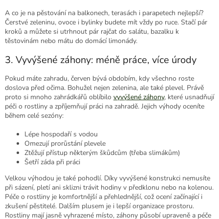
A co je na pěstování na balkonech, terasách i parapetech nejlepší?
Čerstvé zeleninu, ovoce i bylinky budete mít vždy po ruce. Stačí pár
kroků a můžete si utrhnout pár rajčat do salátu, bazalku k
těstovinám nebo mátu do domácí limonády.
3. Vyvýšené záhony: méně práce, více úrody
Pokud máte zahradu, červen bývá obdobím, kdy všechno roste
doslova před očima. Bohužel nejen zelenina, ale také plevel. Právě
proto si mnoho zahrádkářů oblíbilo
vyvýšené záhony
, které usnadňují
péči o rostliny a zpříjemňují práci na zahradě. Jejich výhody oceníte
během celé sezóny:
Lépe hospodaří s vodou
Omezují prorůstání plevele
Ztěžují přístup některým škůdcům (třeba slimákům)
Šetří záda při práci
Velkou výhodou je také pohodlí. Díky vyvýšené konstrukci nemusíte
při sázení, pletí ani sklizni trávit hodiny v předklonu nebo na kolenou.
Péče o rostliny je komfortnější a přehlednější, což ocení začínající i
zkušení pěstitelé. Dalším plusem je i lepší organizace prostoru.
Rostliny mají jasně vyhrazené místo, záhony působí upraveně a péče