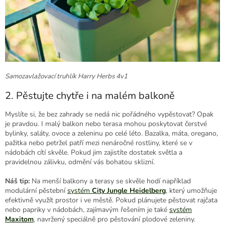
Samozavlažovací truhlík Harry Herbs 4v1
2. Pěstujte chytře i na malém balkoně
Myslíte si, že bez zahrady se nedá nic pořádného vypěstovat? Opak
je pravdou. I malý balkon nebo terasa mohou poskytovat čerstvé
bylinky, saláty, ovoce a zeleninu po celé léto. Bazalka, máta, oregano,
pažitka nebo petržel patří mezi nenáročné rostliny, které se v
nádobách cítí skvěle. Pokud jim zajistíte dostatek světla a
pravidelnou zálivku, odmění vás bohatou sklizní.
Náš tip:
Na menší balkony a terasy se skvěle hodí například
modulární pěstební
systém
City Jungle Heidelberg
, který umožňuje
efektivně využít prostor i ve městě. Pokud plánujete pěstovat rajčata
nebo papriky v nádobách, zajímavým řešením je také
systém
Maxitom
, navržený speciálně pro pěstování plodové zeleniny.