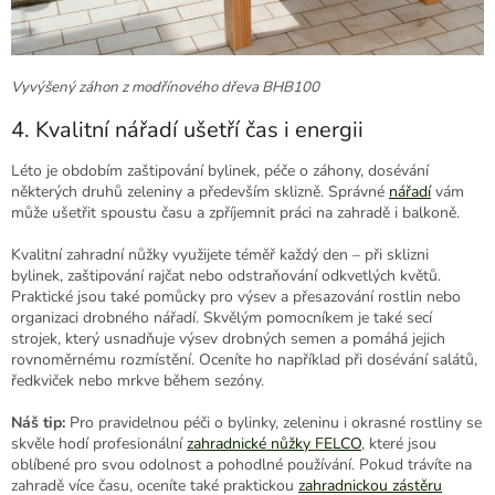
Vyvýšený záhon z modřínového dřeva BHB100
4. Kvalitní nářadí ušetří čas i energii
Léto je obdobím zaštipování bylinek, péče o záhony, dosévání
některých druhů zeleniny a především sklizně. Správné
nářadí
vám
může ušetřit spoustu času a zpříjemnit práci na zahradě i balkoně.
Kvalitní zahradní nůžky využijete téměř každý den – při sklizni
bylinek, zaštipování rajčat nebo odstraňování odkvetlých květů.
Praktické jsou také pomůcky pro výsev a přesazování rostlin nebo
organizaci drobného nářadí. Skvělým pomocníkem je také secí
strojek, který usnadňuje výsev drobných semen a pomáhá jejich
rovnoměrnému rozmístění. Oceníte ho například při dosévání salátů,
ředkviček nebo mrkve během sezóny.
Náš tip:
Pro pravidelnou péči o bylinky, zeleninu i okrasné rostliny se
skvěle hodí profesionální
zahradnické nůžky FELCO
, které jsou
oblíbené pro svou odolnost a pohodlné používání. Pokud trávíte na
zahradě více času, oceníte také praktickou
zahradnickou zástěru