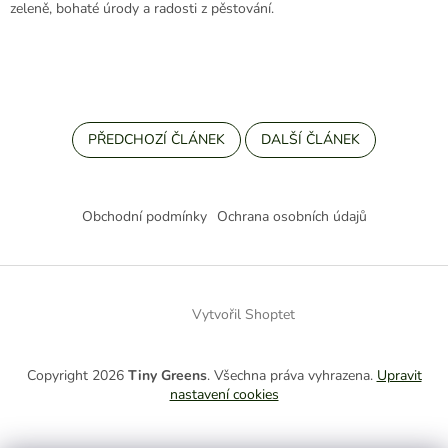
zeleně, bohaté úrody a radosti z pěstování.
PŘEDCHOZÍ ČLÁNEK
DALŠÍ ČLÁNEK
Z
á
Obchodní podmínky
Ochrana osobních údajů
p
a
t
í
Vytvořil Shoptet
Copyright 2026
Tiny Greens
. Všechna práva vyhrazena.
Upravit
nastavení cookies