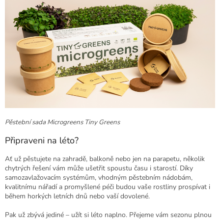
Pěstební sada Microgreens Tiny Greens
Připraveni na léto?
Ať už pěstujete na zahradě, balkoně nebo jen na parapetu, několik
chytrých řešení vám může ušetřit spoustu času i starostí. Díky
samozavlažovacím systémům, vhodným pěstebním nádobám,
kvalitnímu nářadí a promyšlené péči budou vaše rostliny prospívat i
během horkých letních dnů nebo vaší dovolené.
Pak už zbývá jediné – užít si léto naplno. Přejeme vám sezonu plnou