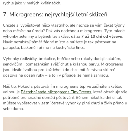
rychle jako v malých květináčích.
7. Microgreens: nejrychlejší letní sklizeň
Chcete si vypěstovat něco vlastního, ale nechce se vám čekat týdny
nebo měsíce na úrodu? Pak vás nadchnou microgreens. Tyto mladé
výhonky zeleniny a bylinek lze sklízet už za
7 až 10 dní od výsevu
.
Navíc nezabírají téměř žádné místo a můžete je tak pěstovat na
parapetu, balkoně i přímo na kuchyňské lince.
Výhonky ředkvičky, brokolice, hořčice nebo rukoly dodají salátům,
sendvičům i pomazánkám svěží chuť a krásnou barvu. Microgreens
jsou ideální volbou pro každého, kdo chce mít čerstvou sklizeň
doslova na dosah ruky – a to i v případě, že nemá zahradu.
Náš tip: Pokud s pěstováním microgreens teprve začínáte, skvělou
volbou je
Pěstební sada Microgreens TinyGreens
, která obsahuje vše
potřebné pro snadné domácí pěstování. Během několika dní si tak
můžete vypěstovat vlastní čerstvé výhonky plné chuti a živin přímo u
sebe doma.