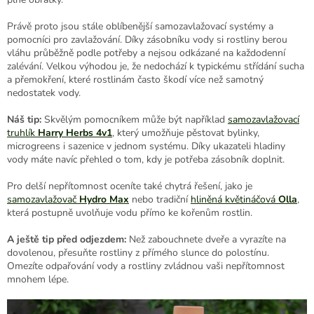
Právě proto jsou stále oblíbenější samozavlažovací systémy a
pomocníci pro zavlažování. Díky zásobníku vody si rostliny berou
vláhu průběžně podle potřeby a nejsou odkázané na každodenní
zalévání. Velkou výhodou je, že nedochází k typickému střídání sucha
a přemokření, které rostlinám často škodí více než samotný
nedostatek vody.
Náš tip:
Skvělým pomocníkem může být například
samozavlažovací
truhlík
Harry Herbs 4v1
, který umožňuje pěstovat bylinky,
microgreens i sazenice v jednom systému. Díky ukazateli hladiny
vody máte navíc přehled o tom, kdy je potřeba zásobník doplnit.
Pro delší nepřítomnost oceníte také chytrá řešení, jako je
samozavlažovač
Hydro Max
nebo tradiční
hliněná květináčová
Olla
,
která postupně uvolňuje vodu přímo ke kořenům rostlin.
A ještě tip před odjezdem:
Než zabouchnete dveře a vyrazíte na
dovolenou, přesuňte rostliny z přímého slunce do polostínu.
Omezíte odpařování vody a rostliny zvládnou vaši nepřítomnost
mnohem lépe.