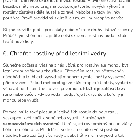
pravidlo:
Čím více sklízíte, tím více rostou.
Pravidelné zaštipování
bazalky, máty nebo oregana podporuje tvorbu nových výhonů a
rostliny zůstávají déle husté a zdravé. Nebojte se tedy bylinky
používat. Právě pravidelná sklizeň je tím, co jim prospívá nejvíce.
Stejné pravidlo platí i pro saláty nebo některé druhy listové zeleniny.
Průběžným sběrem si zajistíte delší sklizeň a rostliny budou stále
tvořit nové listy.
6. Chraňte rostliny před letními vedry
Slunečné počasí si většina z nás užívá, pro rostliny ale mohou být
letní vedra pořádnou zkouškou. Především rostliny pěstované v
nádobách a truhlících vysychají mnohem rychleji než ty vysazené
přímo v zemi. Pokud meteorologové hlásí tropické teploty, vyplatí se
věnovat rostlinám trochu více pozornosti. Ideální je
zalévat brzy
ráno nebo večer
, kdy se voda neodpařuje tak rychle a kořeny ji
mohou lépe využít.
Pomoci může také přesunutí citlivějších rostlin do polostínu,
seskupení květináčů k sobě nebo využití již zmíněných
samozavlažovacích systémů
, které zajistí rovnoměrný přísun vláhy
během celého dne. Při delších vedrech oceníte i větší pěstební
nádoby, které zadržují více vody a substrát v nich nevysychá tak