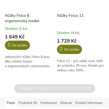
Nůžky Felco 8
Nůžky Felco 11
ergonomický model
Skladem
(1 ks)
Průměrné
Skladem
(4 ks)
hodnocení
1 649 Kč
produktu
1 729 Kč
je
Do košíku
5,0
Do košíku
z
Jednoruční nůžky Felco 8 jsou
5
Felco 11 - pro velké ruce, střih
díky střižné hlavici
hvězdiček.
do průměru 25 mm. Model pro
a ergonomickým vlastnostem...
velkou ruku Střih...
ZOBRAZIT VŠECHNY SOUVISEJÍCÍ PRODUKTY
Popis
Podobné (5)
Hodnocení
Diskuze
Ostatní informace