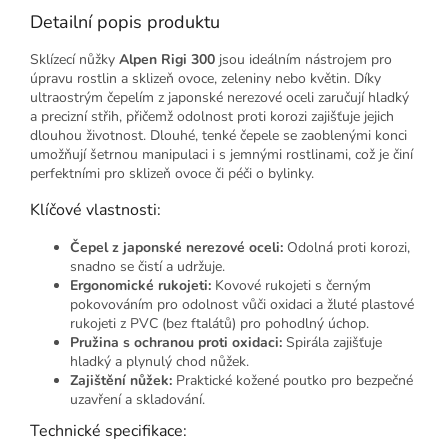
Detailní popis produktu
Sklízecí nůžky
Alpen Rigi 300
jsou ideálním nástrojem pro
úpravu rostlin a sklizeň ovoce, zeleniny nebo květin. Díky
ultraostrým čepelím z japonské nerezové oceli zaručují hladký
a precizní střih, přičemž odolnost proti korozi zajišťuje jejich
dlouhou životnost. Dlouhé, tenké čepele se zaoblenými konci
umožňují šetrnou manipulaci i s jemnými rostlinami, což je činí
perfektními pro sklizeň ovoce či péči o bylinky.
Klíčové vlastnosti:
Čepel z japonské nerezové oceli:
Odolná proti korozi,
snadno se čistí a udržuje.
Ergonomické rukojeti:
Kovové rukojeti s černým
pokovováním pro odolnost vůči oxidaci a žluté plastové
rukojeti z PVC (bez ftalátů) pro pohodlný úchop.
Pružina s ochranou proti oxidaci:
Spirála zajišťuje
hladký a plynulý chod nůžek.
Zajištění nůžek:
Praktické kožené poutko pro bezpečné
uzavření a skladování.
Technické specifikace: