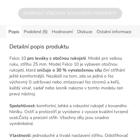
ZOBRAZIT VŠECHNY SOUVISEJÍCÍ PRODUKTY
Popis
Podobné (5)
Hodnocení
Diskuze
Ostatní informace
Detailní popis produktu
Felco 10
pro leváky
s otočnou rukojetí
. Model pro velkou
ruku, střihu 25 mm. Model Felco 10 je vybaven otočnou
rukojetí, která
snižuje o 30 % vynaloženou sílu
činí stříhání
ještě komfortnější. Nezáleží na tom, zda se jedná o řez
výchovný či udržovací nebo zmlazovací řez stromů a keřů,
každý vinař, sadař nebo lesník nalezne v tomto modelu ten
pravý nástroj.
Spolehlivost:
komfortní, lehká a robustní rukojeť z kovaného
hliníku. Ostří a protiostří je vyrobeno z vysoce kvalitní tvrzené
oceli.Čistý a precizní střih. Všechny díly jsou snadno
vyměnitelné.
Vlastnosti:
jednoduché a trvalé nastavení střihu. Odstřihovač