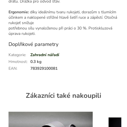
drátu. Drážka pro odvod šťáv.
Ergonomie:
díky ideálnímu tvaru rukojeti, dorazům s tlumícím
účinkem a naklopené střižné hlavě šetří ruce a zápěstí. Otočná
rukojeť snižuje
potřebnou sílu vynaloženou při práci o 30 %. Protiskluzová
úprava rukojeti.
Doplňkové parametry
Kategorie
:
Zahradní nářadí
Hmotnost
:
0.3 kg
EAN
:
783929100081
Zákazníci také nakoupili