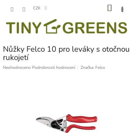
Přejít
NÁKU
na
CZK
obsah
KOŠÍK
Nůžky Felco 10 pro leváky s otočnou
rukojetí
Průměrné
Neohodnoceno
Podrobnosti hodnocení
Značka:
Felco
hodnocení
produktu
je
0,0
z
5
hvězdiček.