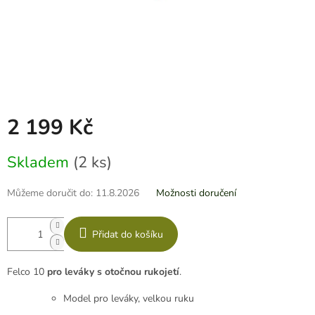
2 199 Kč
Měrná
Skladem
(2 ks)
cena:
Můžeme doručit do:
11.8.2026
Možnosti doručení
Přidat do košíku
Felco 10
pro leváky
s otočnou rukojetí
.
Model pro leváky, velkou ruku