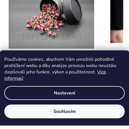
Růže červená - poupata malá
Jogurtov
Používáme cookies, abychom Vám umožnili pohodlné
prohlížení webu a díky analýze provozu webu neustále
zlepšovali jeho funkce, výkon a použitelnost.
Více
informací
Skladem
Skladem
229 Kč
1 890 
Nastavení
DETAIL
DETAIL
Malá poupata červené růže s jemným zlatavým
Patentova
Souhlasím
nádechem přinášejí nádech elegance a vůně do
Granicium
vašich pokrmů…
domácí jo