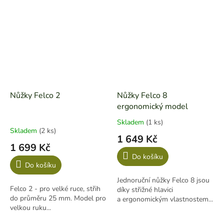
Nůžky Felco 2
Nůžky Felco 8
ergonomický model
Skladem
(1 ks)
Průměrné
Skladem
(2 ks)
hodnocení
1 649 Kč
produktu
1 699 Kč
je
Do košíku
5,0
Do košíku
z
Jednoruční nůžky Felco 8 jsou
5
Felco 2 - pro velké ruce, střih
díky střižné hlavici
hvězdiček.
do průměru 25 mm. Model pro
a ergonomickým vlastnostem...
velkou ruku...