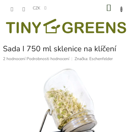
Přejít
NÁKU
na
CZK
obsah
KOŠÍK
Sada I 750 ml sklenice na klíčení
Průměrné
2 hodnocení
Podrobnosti hodnocení
Značka:
Eschenfelder
hodnocení
produktu
je
5,0
z
5
hvězdiček.