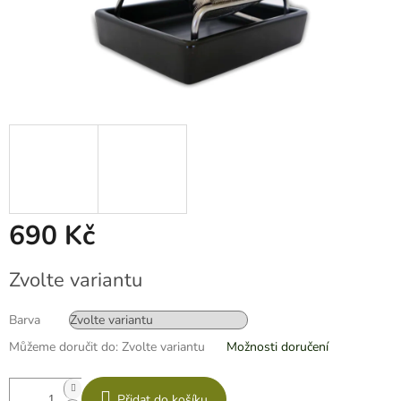
690 Kč
Měrná
Zvolte variantu
cena:
Barva
Můžeme doručit do:
Zvolte variantu
Možnosti doručení
Přidat do košíku