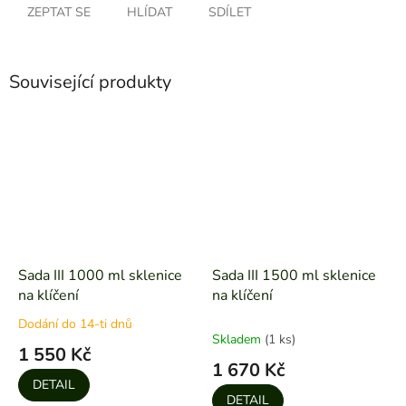
ZEPTAT SE
HLÍDAT
SDÍLET
Související produkty
Sada III 1000 ml sklenice
Sada III 1500 ml sklenice
na klíčení
na klíčení
Dodání do 14-ti dnů
Průměrné
Skladem
(1 ks)
hodnocení
1 550 Kč
produktu
1 670 Kč
je
DETAIL
4,7
DETAIL