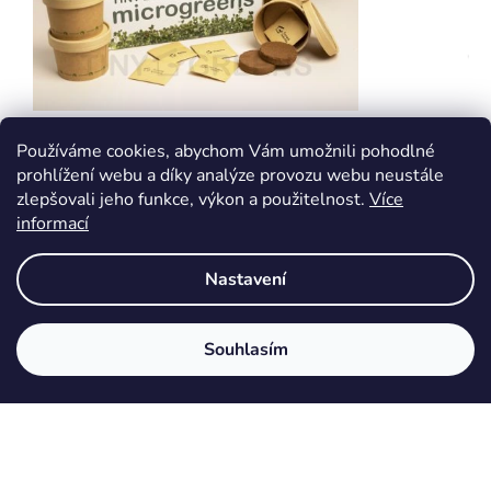
Pěstební sada Microgreens Tiny Greens
Hrášek B
Používáme cookies, abychom Vám umožnili pohodlné
a microg
prohlížení webu a díky analýze provozu webu neustále
zlepšovali jeho funkce, výkon a použitelnost.
Více
informací
Skladem
Skladem
249 Kč
59 Kč
Nastavení
DETAIL
DETAIL
každý sáček semínek vystačí na 2 úrody žijte
Hrášek Bu
Souhlasím
zdravě s microgreens čerstvé výhonky přímo ve
pro všechn
vaší…
texturu a