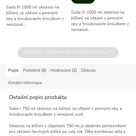
z
Sada III 1000 ml sklenice na
5
Sada III 1500 ml sklenice na
klíčení, se sítkem s jemnými
hvězdiček.
klíčení, se sítkem s jemnými
oky a šroubovacím kroužkem z
oky a šroubovacím kroužkem z
nerezové...
nerezové...
ZOBRAZIT VŠECHNY SOUVISEJÍCÍ PRODUKTY
Popis
Podobné (8)
Hodnocení (2)
Diskuze
Ostatní informace
Detailní popis produktu
Sada I 750 ml sklenice na klíčení, se sítkem s jemnými oky a
šroubovacím kroužkem z nerezové oceli.
Sklenice na klíčení s objemem 750 ml je ideálním pomocníkem
pro sklízení čerstvých klíčků po celý rok. Díky kombinaci skla a