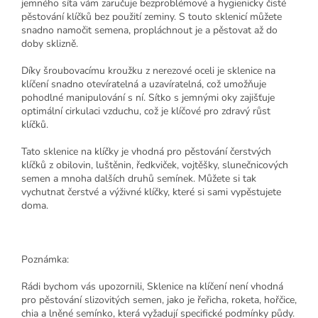
jemného síta vám zaručuje bezproblémové a hygienicky čisté
pěstování klíčků bez použití zeminy. S touto sklenicí můžete
snadno namočit semena, propláchnout je a pěstovat až do
doby sklizně.
Díky šroubovacímu kroužku z nerezové oceli je sklenice na
klíčení snadno otevíratelná a uzavíratelná, což umožňuje
pohodlné manipulování s ní. Sítko s jemnými oky zajišťuje
optimální cirkulaci vzduchu, což je klíčové pro zdravý růst
klíčků.
Tato sklenice na klíčky je vhodná pro pěstování čerstvých
klíčků z obilovin, luštěnin, ředkviček, vojtěšky, slunečnicových
semen a mnoha dalších druhů semínek. Můžete si tak
vychutnat čerstvé a výživné klíčky, které si sami vypěstujete
doma.
Poznámka:
Rádi bychom vás upozornili, Sklenice na klíčení není vhodná
pro pěstování slizovitých semen, jako je řeřicha, roketa, hořčice,
chia a lněné semínko, která vyžadují specifické podmínky půdy.