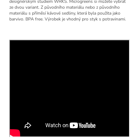
designérským studiem WRKS. Microgreens si můžete vybrat
ze dvou variant. Z původního materiálu nebo z původního
materiálu s příměsí kávové sedliny, která byla použita jako
barvivo. BPA free. Výrobek je vhodný pro styk s potravinami.