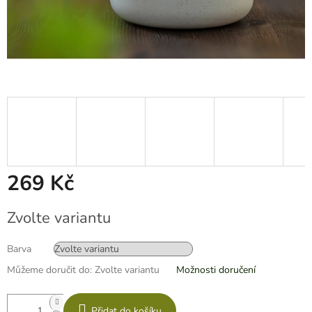
269 Kč
Měrná
Zvolte variantu
cena:
Barva
Můžeme doručit do:
Zvolte variantu
Možnosti doručení
Přidat do košíku