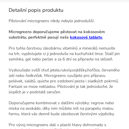
Detailní popis produktu
Pěstování microgreens nikdy nebylo jednodušší.
Microgreens doporučujeme pěstovat na kokosovém
substrátu, perfektně pasují naše
kokosové tablety.
Pro tuhle čerstvou zásobárnu vitamínů a minerálů nemusíte
na trh, vypěstujete si ji jednoduše na kuchyňské lince.
Stačí jen
semínka, gel nebo perlan a za 6 dní se připravte na sklizeň.
Vyzkoušejte svěží chuť jetele,rukoly,vojtěšky,hořčice, červeného
zelí nebo ředkviček. Microgreens využijete pro přípravu
polévek, salátů, quiche pro ozdobení pesta i sladkých pokrmů.
Fantazii se meze nekladou. Pěstování je tak jednoduché, že
úspěch je v podstatě zaručen.
Doporučujeme kombinovat s dalšími výrobky: regrow nebo
miska na avokádo, díky nim můžete mít na parapetu malou
farmu, která vás denně bude zásobovat čerstvými výpěstky.
Pro vývoj microgreens dali v plastii hlavy dohromady s