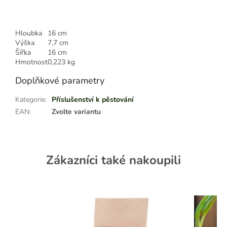
Hloubka
16 cm
Výška
7,7 cm
Šířka
16 cm
Hmotnost
0,223 kg
Doplňkové parametry
Kategorie
:
Příslušenství k pěstování
EAN
:
Zvolte variantu
Zákazníci také nakoupili