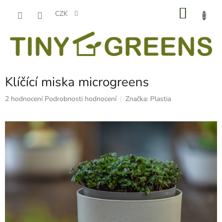
Přejít
NÁKU
na
CZK
obsah
KOŠÍK
Klíčící miska microgreens
Průměrné
2 hodnocení
Podrobnosti hodnocení
Značka:
Plastia
hodnocení
produktu
je
5,0
z
5
hvězdiček.