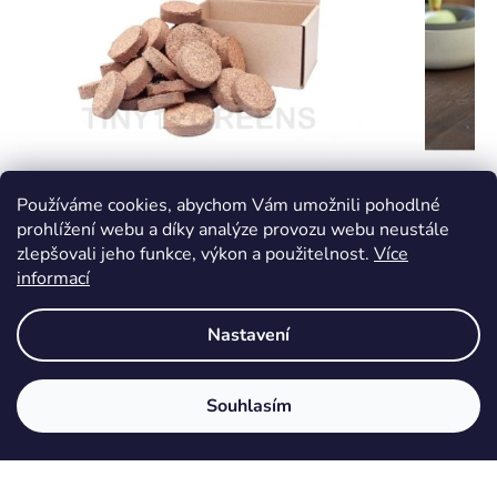
Kokosové tablety na pěstování
Velká f
Používáme cookies, abychom Vám umožnili pohodlné
prohlížení webu a díky analýze provozu webu neustále
zlepšovali jeho funkce, výkon a použitelnost.
Více
informací
Dodání do 14-ti dnů
Skladem
149 Kč
439 Kč
Nastavení
DETAIL
DETAIL
Kokosové tablety lisované ze 100%
Praktický 
Souhlasím
kokosového substrátu. 100% kokos bez
regrow z o
rašeliny přibližně 240…