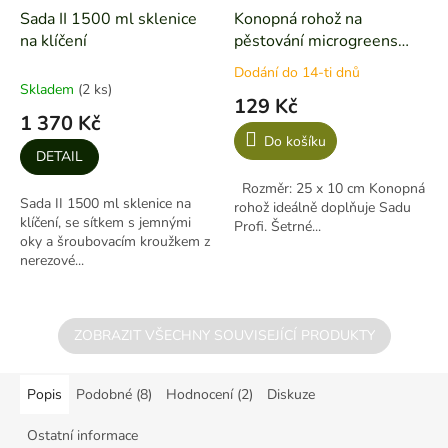
Sada II 1500 ml sklenice
Konopná rohož na
na klíčení
pěstování microgreens
10ks
Dodání do 14-ti dnů
Průměrné
Skladem
(2 ks)
hodnocení
129 Kč
produktu
1 370 Kč
je
Do košíku
5,0
DETAIL
z
Rozměr: 25 x 10 cm Konopná
5
Sada II 1500 ml sklenice na
rohož ideálně doplňuje Sadu
hvězdiček.
klíčení, se sítkem s jemnými
Profi. Šetrné...
oky a šroubovacím kroužkem z
nerezové...
ZOBRAZIT VŠECHNY SOUVISEJÍCÍ PRODUKTY
Popis
Podobné (8)
Hodnocení (2)
Diskuze
Ostatní informace