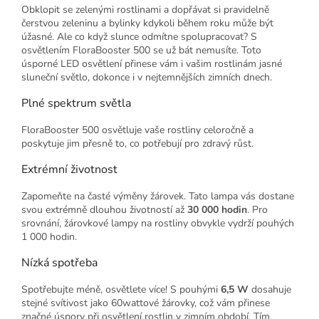
Obklopit se zelenými rostlinami a dopřávat si pravidelně
čerstvou zeleninu a bylinky kdykoli během roku může být
úžasné. Ale co když slunce odmítne spolupracovat? S
osvětlením FloraBooster 500 se už bát nemusíte. Toto
úsporné LED osvětlení přinese vám i vašim rostlinám jasné
sluneční světlo, dokonce i v nejtemnějších zimních dnech.
Plné spektrum světla
FloraBooster 500 osvětluje vaše rostliny celoročně a
poskytuje jim přesně to, co potřebují pro zdravý růst.
Extrémní životnost
Zapomeňte na časté výměny žárovek. Tato lampa vás dostane
svou extrémně dlouhou životností až
30 000 hodin
. Pro
srovnání, žárovkové lampy na rostliny obvykle vydrží pouhých
1 000 hodin.
Nízká spotřeba
Spotřebujte méně, osvětlete více! S pouhými
6,5 W
dosahuje
stejné svítivost jako 60wattové žárovky, což vám přinese
značné úspory při osvětlení rostlin v zimním období. Tím