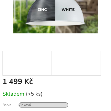
1 499 Kč
Měrná
Skladem
(>5 ks)
cena:
Barva