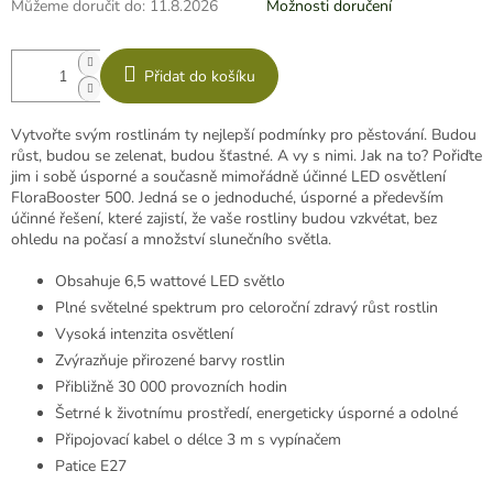
Můžeme doručit do:
11.8.2026
Možnosti doručení
Přidat do košíku
Vytvořte svým rostlinám ty nejlepší podmínky pro pěstování. Budou
růst, budou se zelenat, budou šťastné. A vy s nimi. Jak na to? Pořiďte
jim i sobě úsporné a současně mimořádně účinné LED osvětlení
FloraBooster 500. Jedná se o jednoduché, úsporné a především
účinné řešení, které zajistí, že vaše rostliny budou vzkvétat, bez
ohledu na počasí a množství slunečního světla.
Obsahuje 6,5 wattové LED světlo
Plné světelné spektrum pro celoroční zdravý růst rostlin
Vysoká intenzita osvětlení
Zvýrazňuje přirozené barvy rostlin
Přibližně 30 000 provozních hodin
Šetrné k životnímu prostředí, energeticky úsporné a odolné
Připojovací kabel o délce 3 m s vypínačem
Patice E27