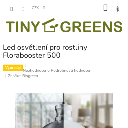
Přejít
NÁKU
na
CZK
obsah
KOŠÍK
Led osvětlení pro rostliny
Florabooster 500
Výprodej
Průměrné
Neohodnoceno
Podrobnosti hodnocení
hodnocení
Značka:
Biogreen
produktu
je
0,0
z
5
hvězdiček.