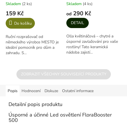
Skladem
(2 ks)
Skladem
(4 ks)
159 Kč
290 Kč
od
DETAIL
Do košíku
Olla květináčová – chytré a
Ruční rozprašovač od
úsporné zavlažování pro vaše
německého výrobce MESTO je
rostliny! Tato keramická
ideální pomocník pro dům a
nádoba zajistí...
zahradu. S...
ZOBRAZIT VŠECHNY SOUVISEJÍCÍ PRODUKTY
Popis
Hodnocení
Diskuze
Ostatní informace
Detailní popis produktu
Úsporné a účinné Led osvětlení FloraBooster
500