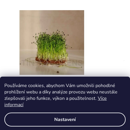
Pórek - BIO semínka na klíčení a
Lichořeř
Používáme cookies, abychom Vám umožnili pohodlné
microgreens
klíčení 
prohlížení webu a díky analýze provozu webu neustále
zlepšovali jeho funkce, výkon a použitelnost.
Více
informací
Skladem
Skladem
139 Kč
149 Kč
Nastavení
DETAIL
DETAIL