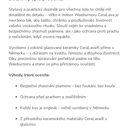
Stylový a praktický doplněk pro všechny, kdo to chtějí mít
doladěné do detailu – víčko k Indoor Waxburneru CeraLava je
navrženo tak, aby ladilo, chránilo a prodlužovalo životnost
vašeho voskového rituálu. Slouží nejen ke snadnému a
bezpečnému zhasnutí plamene, ale i jako ochrana proti prachu
a nečistotám, když zrovna nepálíte.
Vyrobeno z odolné glazované keramiky CeraLava® přímo v
Německu – s důrazem na kvalitu, řemeslo a dlouhou životnost.
Díky preciznímu zpracování perfektně padne na tělo
Waxburneru a stane se jeho přirozenou součástí.
Výhody, které oceníte:
Bezpečné zhasínání plamene – bez foukání, bez kouře
Ochrana před prachem a znečištěním
Každý kus je originál – ručně vyrobený v Německu
Z přírodního keramického materiálu CeraLava® s
glazurou