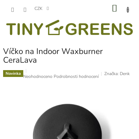
Přejít
NÁKU
na
CZK
obsah
KOŠÍK
Víčko na Indoor Waxburner
CeraLava
Značka:
Denk
Novinka
Průměrné
Neohodnoceno
Podrobnosti hodnocení
hodnocení
produktu
je
0,0
z
5
hvězdiček.