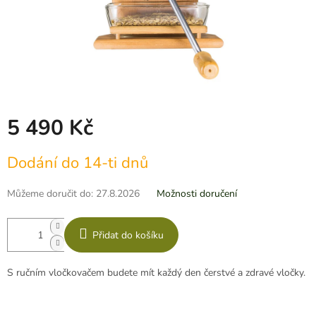
5 490 Kč
Měrná
Dodání do 14-ti dnů
cena:
Můžeme doručit do:
27.8.2026
Možnosti doručení
Přidat do košíku
S ručním vločkovačem budete mít každý den čerstvé a zdravé vločky.