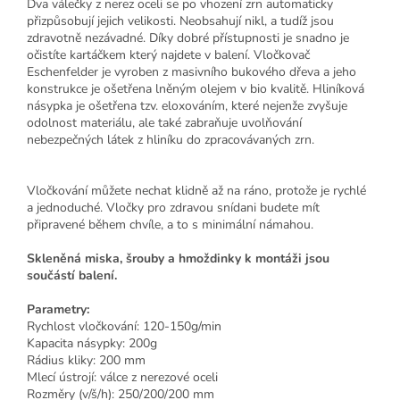
Dva válečky z nerez oceli se po vhození zrn automaticky
přizpůsobují jejich velikosti. Neobsahují nikl, a tudíž jsou
zdravotně nezávadné. Díky dobré přístupnosti je snadno je
očistíte kartáčkem který najdete v balení. Vločkovač
Eschenfelder je vyroben z masivního bukového dřeva a jeho
konstrukce je ošetřena lněným olejem v bio kvalitě. Hliníková
násypka je ošetřena tzv. eloxováním, které nejenže zvyšuje
odolnost materiálu, ale také zabraňuje uvolňování
nebezpečných látek z hliníku do zpracovávaných zrn.
Vločkování můžete nechat klidně až na ráno, protože je rychlé
a jednoduché. Vločky pro zdravou snídani budete mít
připravené během chvíle, a to s minimální námahou.
Skleněná miska, šrouby a hmoždinky k montáži jsou
součástí balení.
Parametry:
Rychlost vločkování: 120-150g/min
Kapacita násypky: 200g
Rádius kliky: 200 mm
Mlecí ústrojí: válce z nerezové oceli
Rozměry (v/š/h): 250/200/200 mm