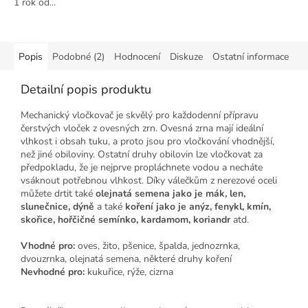
1 rok od...
Popis
Podobné (2)
Hodnocení
Diskuze
Ostatní informace
Detailní popis produktu
Mechanický vločkovač je skvělý pro každodenní přípravu
čerstvých vloček z ovesných zrn. Ovesná zrna mají ideální
vlhkost i obsah tuku, a proto jsou pro vločkování vhodnější,
než jiné obiloviny. Ostatní druhy obilovin lze vločkovat za
předpokladu, že je nejprve propláchnete vodou a necháte
vsáknout potřebnou vlhkost. Díky válečkům z nerezové oceli
můžete drtit také
olejnatá semena jako je mák, len,
slunečnice, dýně
a také
koření jako je anýz, fenykl, kmín,
skořice, hořčičné semínko, kardamom, koriandr
atd.
Vhodné pro:
oves, žito, pšenice, špalda, jednozrnka,
dvouzrnka, olejnatá semena, některé druhy koření
Nevhodné pro:
kukuřice, rýže, cizrna