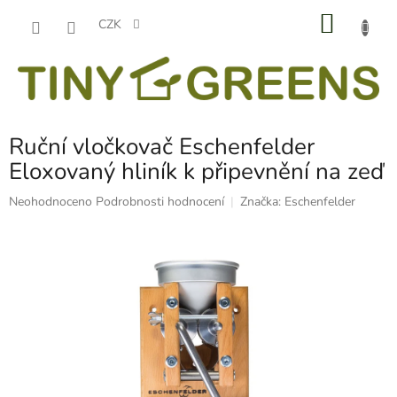
Přejít
NÁKU
na
CZK
obsah
KOŠÍK
Ruční vločkovač Eschenfelder
Eloxovaný hliník k připevnění na zeď
Průměrné
Neohodnoceno
Podrobnosti hodnocení
Značka:
Eschenfelder
hodnocení
produktu
je
0,0
z
5
hvězdiček.