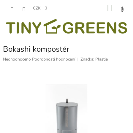
Přejít
NÁKU
na
CZK
obsah
KOŠÍK
Bokashi kompostér
Průměrné
Neohodnoceno
Podrobnosti hodnocení
Značka:
Plastia
hodnocení
produktu
je
0,0
z
5
hvězdiček.