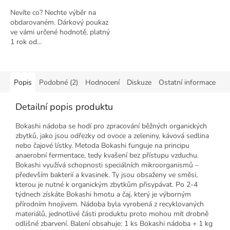
Nevíte co? Nechte výběr na
obdarovaném. Dárkový poukaz
ve vámi určené hodnotě, platný
1 rok od...
Popis
Podobné (2)
Hodnocení
Diskuze
Ostatní informace
Detailní popis produktu
Bokashi nádoba se hodí pro zpracování běžných organických
zbytků, jako jsou odřezky od ovoce a zeleniny, kávová sedlina
nebo čajové lístky. Metoda Bokashi funguje na principu
anaerobní fermentace, tedy kvašení bez přístupu vzduchu.
Bokashi využívá schopnosti speciálních mikroorganismů –
především bakterií a kvasinek. Ty jsou obsaženy ve směsi,
kterou je nutné k organickým zbytkům přisypávat. Po 2-4
týdnech získáte Bokashi hmotu a čaj, který je výborným
přírodním hnojivem. Nádoba byla vyrobená z recyklovaných
materiálů, jednotlivé části produktu proto mohou mít drobně
odlišné zbarvení. Balení obsahuje: 1 ks Bokashi nádoba + 1 kg