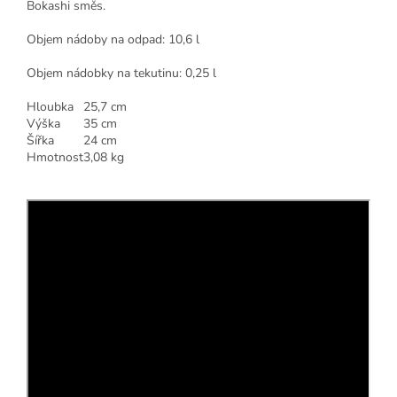
Bokashi směs.
Objem nádoby na odpad: 10,6 l
Objem nádobky na tekutinu: 0,25 l
Hloubka
25,7 cm
Výška
35 cm
Šířka
24 cm
Hmotnost
3,08 kg