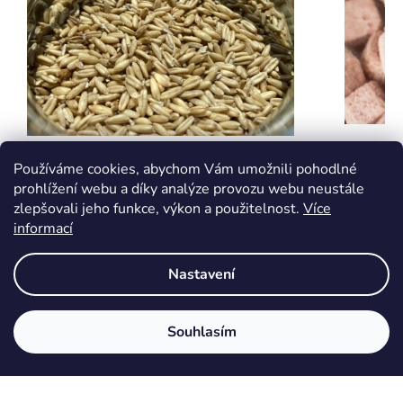
Lyofiliz
Oves - BIO semínka na vločkování
Používáme cookies, abychom Vám umožnili pohodlné
třešní
prohlížení webu a díky analýze provozu webu neustále
zlepšovali jeho funkce, výkon a použitelnost.
Více
informací
Skladem
Dodání do 14-ti dnů
44 Kč
49 Kč
Nastavení
DETAIL
DETAIL
Kostičky s
Bez ovesných vloček už ani ránu! Nebo spíše
Souhlasím
kokosu. Kř
ráno. Oves… kdo by ho neznal. Díky lehké
připomen
stravitelnosti a…