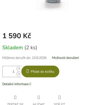
1 590 Kč
Měrná
Skladem
(2 ks)
cena:
Můžeme doručit do:
10.8.2026
Možnosti doručení
Přidat do košíku
Detailní informace
ZEPTAT SE
HLÍDAT
SDÍLET