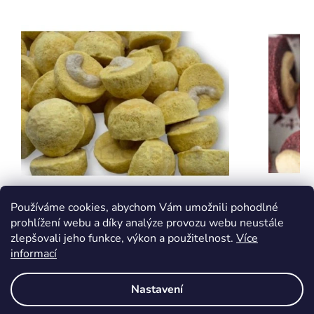
Kešu v mangové krustě
Kešu v b
Používáme cookies, abychom Vám umožnili pohodlné
prohlížení webu a díky analýze provozu webu neustále
zlepšovali jeho funkce, výkon a použitelnost.
Více
informací
Skladem
Skladem
49 Kč
49 Kč
Nastavení
DETAIL
DETAIL