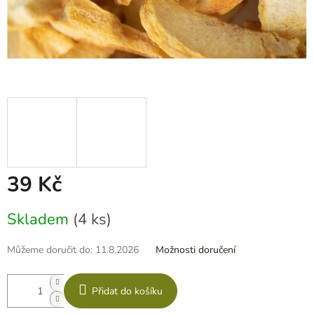
39 Kč
Měrná
Skladem
(4 ks)
cena:
Můžeme doručit do:
11.8.2026
Možnosti doručení
Přidat do košíku