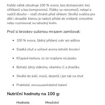
Každý sáček obsahuje 100 % ovoce, bez doslazování, bez
siřičitanů a bez kompromisů. Plátky se nerozmočí, nelepí a
vydrží dlouho – stačí chránit před vlhkem. Skvělá svačina pro
děti i dospělé, kterou je radost přidat do snídaně, smoothie
nebo rozmixovat na lahodný krém.
Proč si broskev sušenou mrazem zamilovat:
100 % ovoce, žádný přidaný cukr ani aditiva
Sladká chuť a voňavé aroma letních broskví
Křupavá textura, co se rozplyne na jazyku
Bohatý zdroj vlákniny, vitamínu C a draslíku
Skvělé do kaší, müsli, dezertů i jen tak na chuť
Praktické, znovuuzavíratelné balení
Nutriční hodnoty na 100 g:
Hodnota
Množství