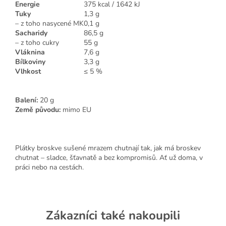
Energie
375 kcal / 1642 kJ
Tuky
1,3 g
– z toho nasycené MK
0,1 g
Sacharidy
86,5 g
– z toho cukry
55 g
Vláknina
7,6 g
Bílkoviny
3,3 g
Vlhkost
≤ 5 %
Balení:
20 g
Země původu:
mimo EU
Plátky broskve sušené mrazem chutnají tak, jak má broskev
chutnat – sladce, šťavnatě a bez kompromisů. Ať už doma, v
práci nebo na cestách.
Zákazníci také nakoupili