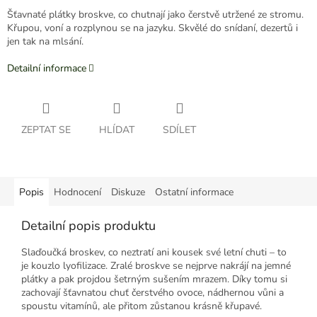
Šťavnaté plátky broskve, co chutnají jako čerstvě utržené ze stromu.
Křupou, voní a rozplynou se na jazyku. Skvělé do snídaní, dezertů i
jen tak na mlsání.
Detailní informace
ZEPTAT SE
HLÍDAT
SDÍLET
Popis
Hodnocení
Diskuze
Ostatní informace
Detailní popis produktu
Slaďoučká broskev, co neztratí ani kousek své letní chuti – to
je kouzlo lyofilizace. Zralé broskve se nejprve nakrájí na jemné
plátky a pak projdou šetrným sušením mrazem. Díky tomu si
zachovají šťavnatou chuť čerstvého ovoce, nádhernou vůni a
spoustu vitamínů, ale přitom zůstanou krásně křupavé.