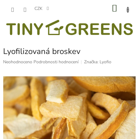
Přejít
NÁKU
na
CZK
obsah
KOŠÍK
Lyofilizovaná broskev
Průměrné
Neohodnoceno
Podrobnosti hodnocení
Značka:
Lyofio
hodnocení
produktu
je
0,0
z
5
hvězdiček.