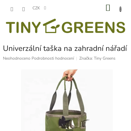
Přejít
NÁKU
na
CZK
obsah
KOŠÍK
Univerzální taška na zahradní nářadí
Průměrné
Neohodnoceno
Podrobnosti hodnocení
Značka:
Tiny Greens
hodnocení
produktu
je
0,0
z
5
hvězdiček.