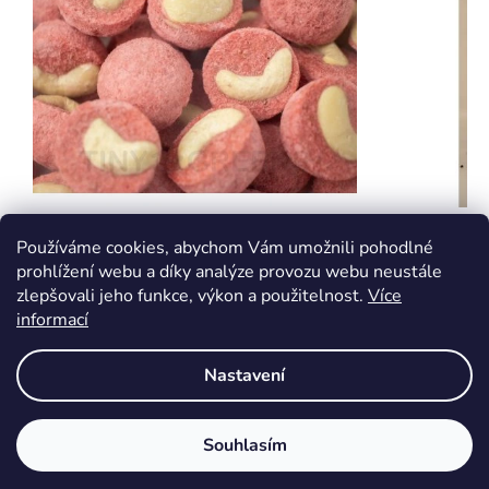
Kešu v jahodové krustě
Pórek - 
Používáme cookies, abychom Vám umožnili pohodlné
microgr
prohlížení webu a díky analýze provozu webu neustále
zlepšovali jeho funkce, výkon a použitelnost.
Více
informací
Skladem
Skladem
49 Kč
139 Kč
Nastavení
DETAIL
DETAIL
Krémové kešu obalené v jemném prášku z
Pórek BIO
Souhlasím
mrazem sušených jahod. Sladké, lehce
česneková 
kyselkavé a návykově křupavé…
microgree