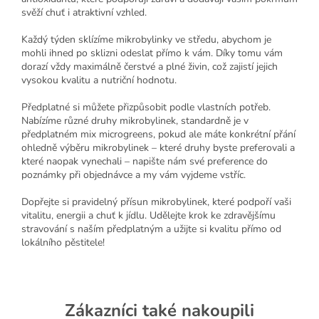
svěží chuť i atraktivní vzhled.
Každý týden sklízíme mikrobylinky ve středu, abychom je
mohli ihned po sklizni odeslat přímo k vám. Díky tomu vám
dorazí vždy maximálně čerstvé a plné živin, což zajistí jejich
vysokou kvalitu a nutriční hodnotu.
Předplatné si můžete přizpůsobit podle vlastních potřeb.
Nabízíme různé druhy mikrobylinek, standardně je v
předplatném mix microgreens, pokud ale máte konkrétní přání
ohledně výběru mikrobylinek – které druhy byste preferovali a
které naopak vynechali – napište nám své preference do
poznámky při objednávce a my vám vyjdeme vstříc.
Dopřejte si pravidelný přísun mikrobylinek, které podpoří vaši
vitalitu, energii a chuť k jídlu. Udělejte krok ke zdravějšímu
stravování s naším předplatným a užijte si kvalitu přímo od
lokálního pěstitele!
Zákazníci také nakoupili