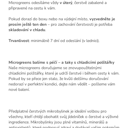
Microgreens odesíláme vždy
v úterý
, čerstvě zabalené a
připravené na cestu k vám.
Pokud dorazí do boxu nebo na výdejní místo,
vyzvedněte je
prosím ještě ten den
– pro zachování čerstvosti je potřeba
skladování v chladu
.
Trvanlivost
: minimálně 7 dní od odeslání (v lednici).
Microgreens balíme s péčí – a taky s chladicími polštářky
Naše microgreens doručujeme se znovupoužitelnými
chladicími polštářky, které je udrží čerstvé i během cesty k vám.
Pokud by se přece jen stalo, že kvůli delšímu doručování
nedorazí v perfektní kondici, dejte nám vědět – pošleme vám
nové balení.
Předplatné čerstvých mikrobylinek je ideální volbou pro
všechny, kteří chtějí obohatit svůj jídelníček o čerstvé a výživné
ingredience. Mikrobylinky jsou plné vitamínů, minerálů a
antioxidantů, které podporují zdraví a dodávají vašim pokrmům