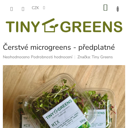
Přejít
NÁKU
na
CZK
obsah
KOŠÍK
Čerstvé microgreens - předplatné
Průměrné
Neohodnoceno
Podrobnosti hodnocení
Značka:
Tiny Greens
hodnocení
produktu
je
0,0
z
5
hvězdiček.