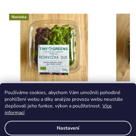
Novinka
Ředkvička DUO - čerstvé microgreens
Mix -
Používáme cookies, abychom Vám umožnili pohodlné
prohlížení webu a díky analýze provozu webu neustále
zlepšovali jeho funkce, výkon a použitelnost.
Více
informací
2-5 dnů
2-5 dnů
79 Kč
89 Kč
Nastavení
DETAIL
DETAIL