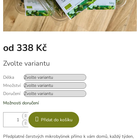
od
338 Kč
Měrná
Zvolte variantu
cena:
Délka
Množství
Doručení
Možnosti doručení
Přidat do košíku
Předplatné čerstvých mikrobylinek přímo k vám domů, každý týden,